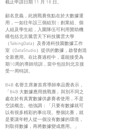
截止申請日期 11 月 18 日。
顧名意義，此挑戰賽焦點在於大數據運
用，一如往年設三個組別：創業組、個
人組及學生組，入圍隊伍可利用贊助機
構包括北京騰雲天下科技騰雲大學
（TalkingData）及香港科技園數據工作
室（DataStudio）提供的數據，啟發創造
全新應用。在比賽過程中，還能接受為
期10周的導師培訓，當中包括到北京接
受一周特訓。
B4B 名譽主席兼首席導師車品覺表示，
「B4B 大數據應用挑戰賽」與別不同之
處在於有真實數據供參賽者使用，不是
空談概念。他強調：「只要有數據就可
以有很多精彩的事出現。整個比賽，就
是要讓年輕人從一個沒有數據的環境，
到取得數據，再將數據變成應用。」