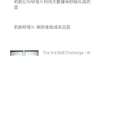
初創公司研發AI 利用大數據兩秒檢出成衣壞
貨
初創研發AI 兩秒速檢成衣品質
The 3rd B4B Challenge - AI
Solutions Address the Pain
Points of Traditional
Industries and Bring Opp
第三屆B4B大數據應用挑戰
賽 藉AI解決業界痛點為傳統
行業的挑戰帶來新機遇
Archive
June 2020
(1)
1 post
December 2019
(2)
2 posts