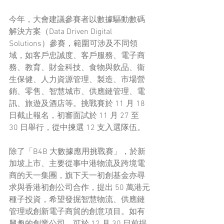
今年，大會建議參賽者以數據驅動數碼
解決方案（Data Driven Digital 
Solutions）參賽，範圍可涉及不同領
域，如客戶忠誠度、客戶服務、電子商
務、教育、財金科技、食物與飲品、衞
生保健、人力資源管理、製造、市場營
銷、零售、智慧城市、供應鏈管理、電
訊、旅遊及酒店等。挑戰賽於 11 月 18 
日截止報名，初審面試於 11 月 27 至 
30 日舉行，從中揀選 12 支入選隊伍。
除了「B4B 大數據應用挑戰賽」，於新
加坡上市、主要從事中港物流及跨境電
商的天一集團，旗下天一初創基金亦尋
求與香港初創公司合作，提出 50 萬港元
種子投資，希望發掘智慧物流、供應鏈
管理或創新電子商貿的創意項目。如有
興趣的創業公司，可於 12 月 30 日前提