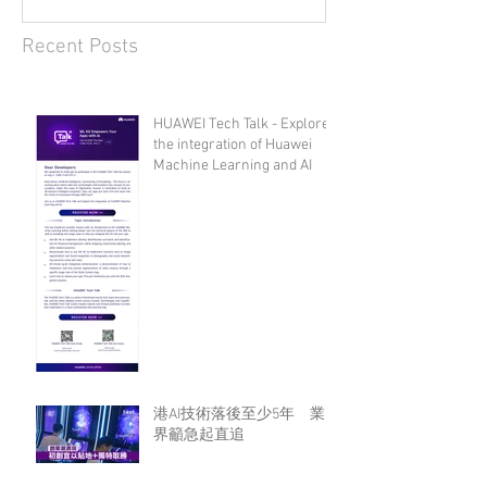
Recent Posts
HUAWEI Tech Talk - Explore
the integration of Huawei
Machine Learning and AI
港AI技術落後至少5年 業
界籲急起直追