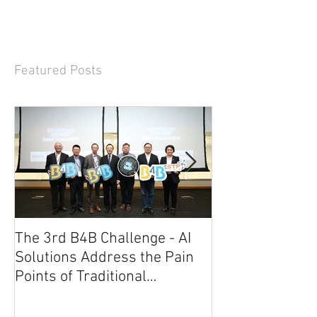
Featured Posts
The 3rd B4B Challenge - AI
第三屆B4B大
Solutions Address the Pain
藉AI解決業界
Points of Traditional
業的挑戰帶來
Industries and Bring Opp